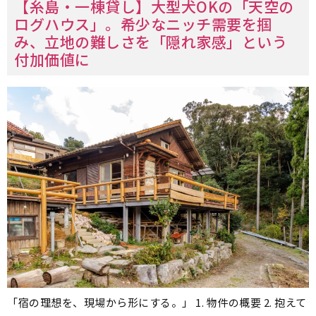
【糸島・一棟貸し】大型犬OKの「天空の
ログハウス」。希少なニッチ需要を掴
み、立地の難しさを「隠れ家感」という
付加価値に
「宿の理想を、現場から形にする。」 1. 物件の概要 2. 抱えて