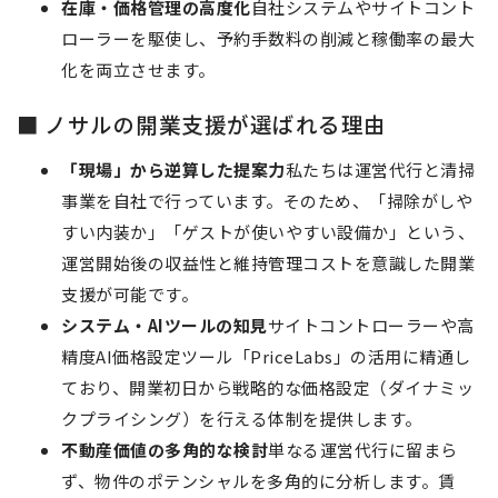
在庫・価格管理の高度化
自社システムやサイトコント
ローラーを駆使し、予約手数料の削減と稼働率の最大
化を両立させます。
■ ノサルの開業支援が選ばれる理由
「現場」から逆算した提案力
私たちは運営代行と清掃
事業を自社で行っています。そのため、「掃除がしや
すい内装か」「ゲストが使いやすい設備か」という、
運営開始後の収益性と維持管理コストを意識した開業
支援が可能です。
システム・AIツールの知見
サイトコントローラーや高
精度AI価格設定ツール「PriceLabs」の活用に精通し
ており、開業初日から戦略的な価格設定（ダイナミッ
クプライシング）を行える体制を提供します。
不動産価値の多角的な検討
単なる運営代行に留まら
ず、物件のポテンシャルを多角的に分析します。賃