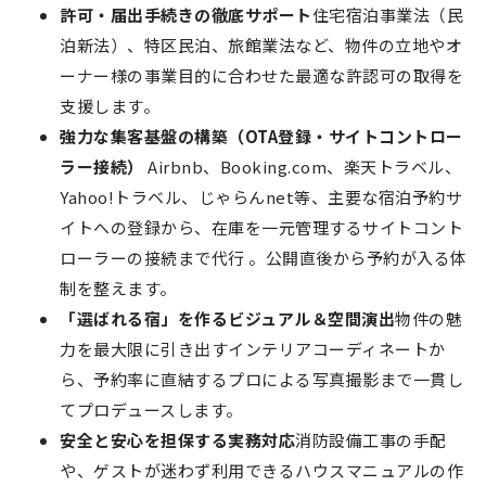
許可・届出手続きの徹底サポート
住宅宿泊事業法（民
泊新法）、特区民泊、旅館業法など、物件の立地やオ
ーナー様の事業目的に合わせた最適な許認可の取得を
支援します。
強力な集客基盤の構築（OTA登録・サイトコントロー
ラー接続）
Airbnb、Booking.com、楽天トラベル、
Yahoo!トラベル、じゃらんnet等、主要な宿泊予約サ
イトへの登録から、在庫を一元管理するサイトコント
ローラーの接続まで代行 。公開直後から予約が入る体
制を整えます。
「選ばれる宿」を作るビジュアル＆空間演出
物件の魅
力を最大限に引き出すインテリアコーディネートか
ら、予約率に直結するプロによる写真撮影まで一貫し
てプロデュースします。
安全と安心を担保する実務対応
消防設備工事の手配
や、ゲストが迷わず利用できるハウスマニュアルの作