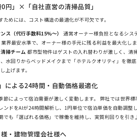
定費0円」×「自社直営の清掃品質」
すためには、コスト構造の最適化が不可欠です。
ンス（代行手数料15%〜）
通常オーナー様負担となるシス
う業界最安水準で、オーナー様の手元に残る利益を最大化しま
」清掃チーム
都市型物件はゲストの入れ替わりが激しく、清
め、水回りからベッドメイクまで「ホテルクオリティ」を徹底
し上げます。
Labs」による24時間・自動価格最適化
節によって宿泊需要が激しく変動します。 弊社では世界標準のAI
レンドをAIが24時間解析し、1円単位で宿泊単価を自動調整
期でも「選ばれる価格」で稼働を維持し、実質利回りを引き
ナー様・建物管理会社様へ